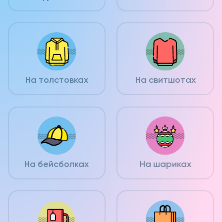
На толстовках
На свитшотах
На бейсболках
На шариках