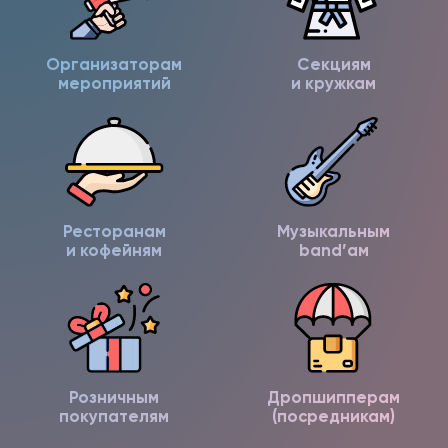
Организаторам
Секциям
мероприятий
и кружкам
Ресторанам
Музыкальным
и кофейням
band’ам
Розничным
Дропшипперам
покупателям
(посредникам)